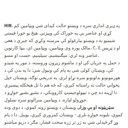
په ډیرې اندازې سره د ویښتو حالت کیدای شي ویټامین کم
HIR.
کړي او عناصر یې په خوراک کې وپیژني. هیڅ یو خورا قیمتي
شیمپو به د ویښتو بیارغولو کې مرسته وکړي که چیرې د هغې
مالک پوره وی ویټامین، ویټامین اې، بیټا کارتوین، C، E او د ټریس
عناصر ونه لري: میګنیشیم، سیلینیم، جست او مسو.
د حمل په جریان کې او د ماشوم زیږون وروسته، د مور په شیدو
کې، ویښتان کولی شي په پام کې ونیول شي: دا په بدن کې د
هورمونونو بدلونونو سره تړاو لري. په تدریجي توګه، ویښتان خپل
پخواني حالت ته راستانه کیږي، که څه هم دا تل هیڅکله پیښیږي.
دا اړینه ده چې د تیټولوجیسټ کاروونکي، د بشپړ بشپړ خواړو د
جوړولو لپاره، د ویټامین منرالونو سره نښلول.
سټریټونه او بې وزلۍ
ویښتان د ویښتو ژوند کموي، د دوی وده
کموي، بلبونه خواړه نلري - ویښتان کمزوري کیږي، بویبل. دا د پام
وړ ګرځیدلی شي نه ژر تر ژره سخت فشار، مګر د دریو میاشتو