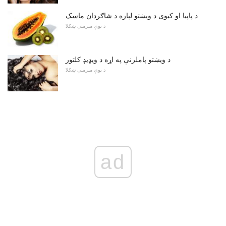
د پاپیا او کیوی د ویښتو لپاره د شاګردان ماسک
د یوې میرمنې ښکلا
د ویښتو پاملرنې په اړه د ویډیډ کلتور
د یوې میرمنې ښکلا
ad