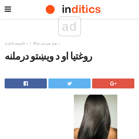
ad
د یوې میرمنې ښکلا
د غاښونو پاملرنه
روغتیا او د ویښتو درملنه