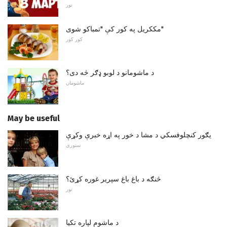
نور
مککریل په کور کې "تمباکو شوی"
کور کور
د ماشومانو د لوبو ډګر څه دی؟
ماشومان
May be useful
یګور کنچلوفسکي د مشا د خور په اړه خبرې وکړې
ستوری
څنګه د باغ باغ سپریر غوره کړئ؟
نور
د ماشوم لپاره تکیا