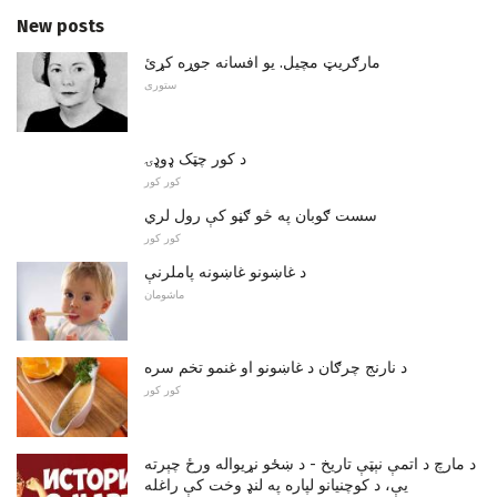
New posts
مارګریټ مچیل. یو افسانه جوړه کړئ
ستوری
د کور چټک ډوډۍ
کور کور
سست ګوبان په څو ګڼو کې رول لري
کور کور
د غاښونو غاښونه پاملرنې
ماشومان
د نارنج چرګان د غاښونو او غنمو تخم سره
کور کور
د مارچ د اتمې نېټې تاریخ - د ښځو نړیواله ورځ چېرته
یې، د کوچنیانو لپاره په لنډ وخت کې راغله