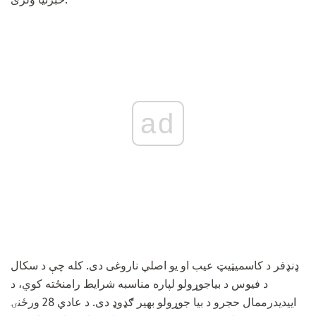
ad
ډنډفر د کاسمیټیټ عیب او یو اصلي ناروغی دی. کله چې د سکال
د فیوس د بیاجوړولو لپاره مناسبه شرایط رامنځته کوي، د
اییدیدرممال حجرو د بیا جوړولو بهیر ګډوډ دی. د عادي 28 ورځنۍ