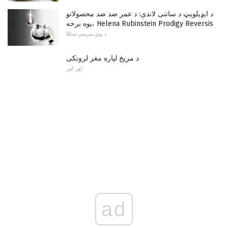
د ایډیلویټ د ساتنی لاندې: د عمر ضد ضد محصولاتو
یوه برخه، Helena Rubinstein Prodigy Reversis
د یوې میرمنې ښکلا
د مریخ لپاره مغز لرونکی
کور کور
ad