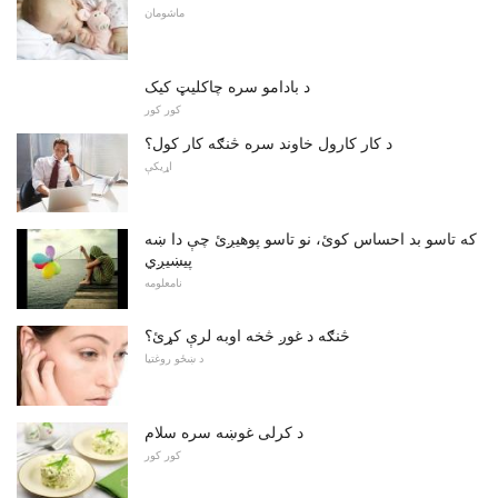
ماشومان
د بادامو سره چاکلیټ کیک
کور کور
د کار کارول خاوند سره څنګه کار کول؟
اړیکې
که تاسو بد احساس کوئ، نو تاسو پوهیږئ چې دا ښه
پیښیږي
نامعلومه
څنګه د غوږ څخه اوبه لرې کړئ؟
د ښځو روغتیا
د کرلی غوښه سره سلام
کور کور