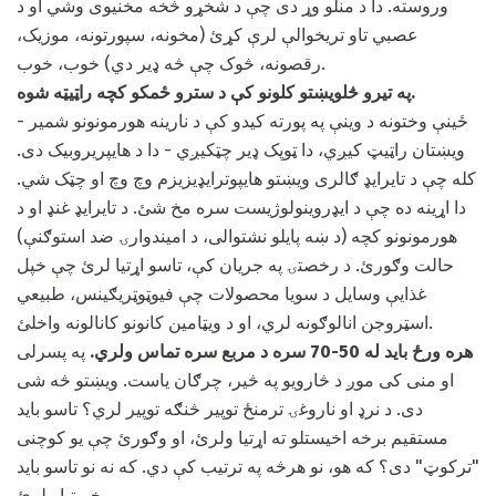
وروسته. دا د منلو وړ دی چې د شخړو څخه مخنیوی وشي او د
عصبي تاو تریخوالې لرې کړئ (مخونه، سپورتونه، موزیک،
رقصونه، څوک چې څه ډیر دي) خوب، خوب.
په تیرو څلویښتو کلونو کې د سترو ځمکو کچه راټیټه شوه.
ځینې ​​وختونه د وینې په پورته کیدو کې د نارینه هورمونونو شمیر -
ویښتان راټیټ کیږي، دا ټوپک ډیر چټکیږي - دا د هایپریروبیک دی.
کله چې د تايرايډ ګالری ویښتو هايپوترایډیزیزم وچ وچ او چټک شي.
دا اړینه ده چې د ایډروینولوژیست سره مخ شئ. د تايرايډ غنډ او د
هورمونونو کچه (د ښه پايلو نشتوالی، د اميندوارۍ ضد استوګنې)
حالت وګورئ. د رخصتۍ په جریان کې، تاسو اړتیا لرئ چې خپل
غذایې وسایل د سویا محصولات چې فیوټوټریګینس، طبیعي
اسټروجن انالوګونه لري، او د ویټامین کانونو کانالونه واخلئ.
هره ورځ باید له 50-70 سره د مربع سره تماس ولري.
په پسرلی
او منی کی موږ د څارویو په څیر، چرګان یاست. ویښتو څه شی
دی. د نرډ او ناروغۍ ترمنځ توپیر څنګه توپیر لري؟ تاسو باید
مستقیم برخه اخیستلو ته اړتیا ولرئ، او وګورئ چې یو کوچنی
"ترکوټ" دی؟ که هو، نو هرڅه په ترتیب کې دي. که نه نو تاسو باید
خبرتیا ولرئ.