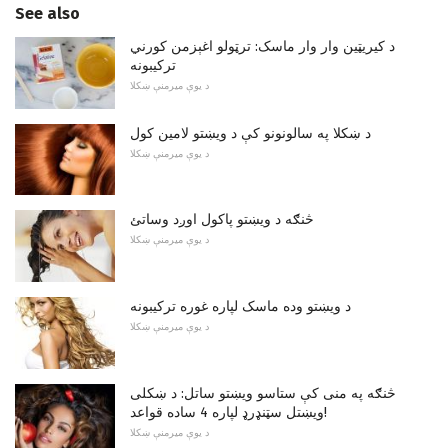
See also
د کیریټین وار وار ماسک: ترټولو اغېزمن کورني
ترکیبونه
د یوې میرمنې ښکلا
د ښکلا په سالونونو کې د ویښتو لامین کول
د یوې میرمنې ښکلا
څنګه د ویښتو پاکول اوږد وساتئ
د یوې میرمنې ښکلا
د ویښتو وده ماسک لپاره غوره ترکیبونه
د یوې میرمنې ښکلا
څنګه په منی کې ستاسو ویښتو ساتل: د ښکلی
ویښتل سټنډرډ لپاره 4 ساده قواعد!
د یوې میرمنې ښکلا