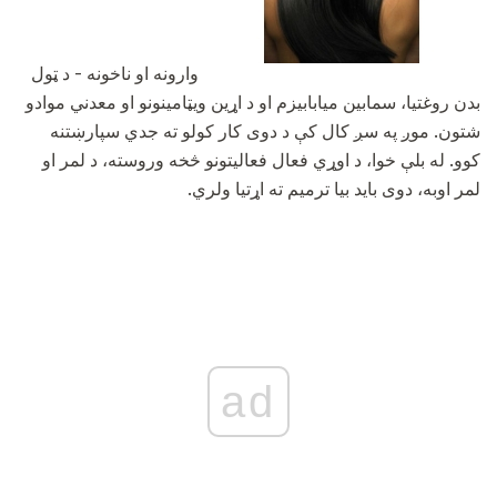
وارونه او ناخونه - د ټول
بدن روغتیا، سمابین میابابیزم او د اړین ویټامینونو او معدني موادو
شتون. موږ په سږ کال کې د دوی کار کولو ته جدي سپارښتنه
کوو. له بلې خوا، د اوړي فعال فعالیتونو څخه وروسته، د لمر او
لمر اوبه، دوی باید بیا ترمیم ته اړتیا ولري.
ad