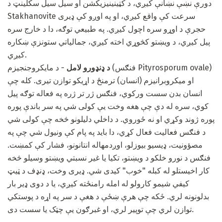
دورې نښې نښانې کیږي، د کټینینیزیکشن او سیل سیل سکلینټ د
Stakhanovite سرعت کې واقع کیږي، او په اوږو کې ډیری
حجرې د اوړو سره اچول کیږي. په طبیعي توګه، دا د خارج سره
پیل کیږي، د ویښتو کڅوړي اخته کیږي، جمالیاتي ستونزې ښکاره
کیږي.
د ډنډورو لامل
- د مایکروجنجیزم (فنګس Pityrosporum ovale)
او میکروبرانیزم (انسان) ترمنځ د اړیکو توازن تیری. کله چې
انسان بدن سست ورکوي، فنګس ژر تر ژره په فعاله توګه پیل
کوي، سره له دې چې هغه وخت یې کولی شي په سر باندې پوره
پوره ژوند وکړي او نه ځوروي. د داخلي دلیلونو څخه چې کولی شي
د فنګس فعالیت فعال کړي، دا باید په پام کې ونیول شي چې په
مصؤونيت، ډیسیو بیوزلو، اوږدمهاله انتانونو، فشار کې کمښت.
فنګس د نورو خلکو د ویښتو، تکیا یا غیر نسبتي ویښتو وسیلو څخه
کار اخیستلو له کبله "خوب" کیدی شي. ډیری وخت، ډنډف د ټیټ
کیفي شیمو کارولو له امله رامنځته کیږي، یا د دوی ډیر بار
بدلونونه لري. ځکه چې هرې ښځې د هغې د سر په اړه د پوستکي
توازن لري چې توپیر لري، او غبرګون یې چټک یا سست دی.