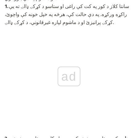
سانتا کلاز د کور په کت کې راغی او ستاسو د کړکۍ ډالۍ ته یې
1.
راکړه ورکړه. په دې حالت کې، هرڅه په خپل خونه کې واچوئ،
کړکۍ پرانیزئ او د ماشوم لپاره غیرقانوني، د کړکۍ ډالۍ.
ad