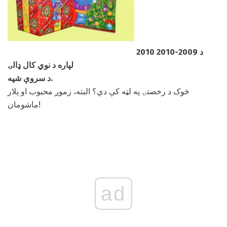
د 2009-2010 2010
لپاره د نوي کال ډالۍ
د سروې شپه.
څوک د رخصتۍ په لټه کې دي؟ البته، زموږ محبوب او پلار
ماشومان!
ad