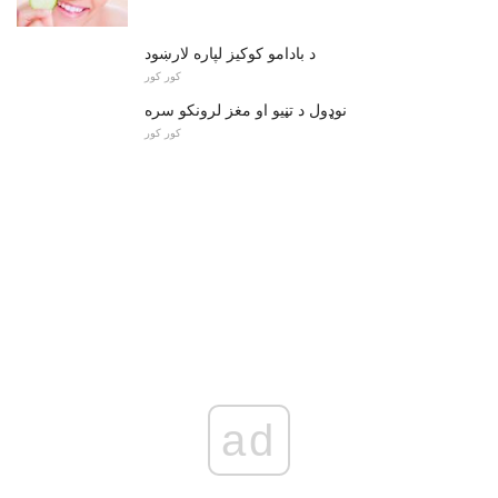
د بادامو کوکیز لپاره لارښود
کور کور
نوډول د تڼیو او مغز لرونکو سره
کور کور
ad