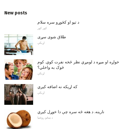
New posts
د تیو او کڅوړو سره سلام
کور کور
طلاق شوی سړی
اړیکې
خواړه او میړه د لومړي نظر څخه نفرت کوي. کوم
څوک به واخلي؟
اړیکې
که اړیکه نه اضافه کیږي
اړیکې
نارینه. د هغه څه سره چې دا خوړل کیږي
د ښځو روغتیا