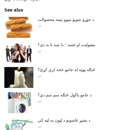
See also
د جوړو شویو میوو نیمه محصوالت
نور
مقبولیت او حسد - دا ښه یا بد دی؟
نور
څنګه ټوټه له جامو څخه لرې کړئ؟
نور
د جامو پاکول څنګه سم سم دي؟
نور
د بشپړ غاښونو د لټون په لټه کې
نور