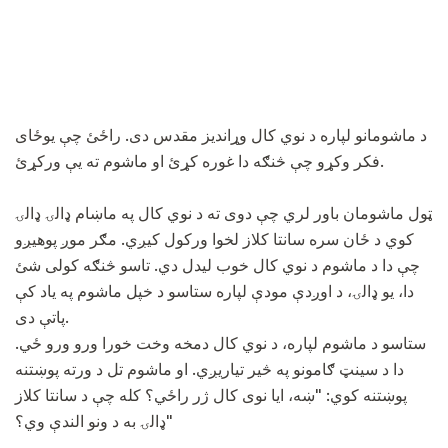
د ماشومانو لپاره د نوي کال وړاندیز مقدس دی. راځئ چې یوځای
فکر وکړو چې څنګه دا غوره کړئ او ماشوم ته یې ورکړئ.
ټول ماشومان باور لري چې دوی ته د نوي کال په ماښام ډالۍ ډالۍ
کوي د ځان سره سانتا کلاز لخوا ورکول کیږي. مګر موږ پوهیږو
چې دا د ماشوم د نوي کال خوب لیدل دي. تاسو څنګه کولی شئ
دا، یو ډالۍ، د اوږدې مودې لپاره ستاسو د خپل ماشوم په یاد کې
پاتې دی.
ستاسو د ماشوم لپاره، د نوي کال دمخه وخت خورا ورو ورو ځي.
دا د سینټ ګامونو په څیر تیاریږي. او ماشوم تل د ورته پوښتنه
پوښتنه کوي: "ښه، ایا نوی کال ژر راځي؟ کله چې د سانتا کلاز
ډالۍ به د ونو الندې وي؟"