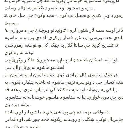
2. دا
پریکړه ستاسو په خونه کې ودرېدله کله چې تاسو په خوښۍ
سره ویده شوه او ستاسو د تکیا تر شا ډالۍ وساتئ.
زموږ د ونې لاندې یو تحفیل پټ کړی - هڅه وکړئ چې خپل ځان
3.
ومومئ.
لا تر اوسه سمه لار شتون لري: ګاونډیانو وپوښتئ چې د دروازې
4.
الندې تحفه ونیسي او د غوږ فشار ورکړي. له دې وروسته، ماشوم
ته تشریح کړئ چې سانتا کلاز په چټکۍ کې و، نو هغه زموږ سره
لیدنه نه وه کړې.
او البته، له ځان څخه د ډالۍ په اړه مه هېروئ. دا کار وکړئ چې
ستاسو ماشوم به یو بل ډالۍ شي!
هرڅوک ښه نوي کال وړاندې کوي. دواړه لویان او ماشومان. او
هغه کسان چې د ونو سره نژدې ماشوم ته ناڅاپه ښکاره شوي، په
رڼا کې په روښانه او ښایسته کاغذ کې لپ ټاپ شوي او هغه څه
دي چې دوی غواړي. بیا به ستاسو د ماشوم خوشحاله به ستاسو په
پرتله ډیره وي.
دا یواځی مهمه ده چې پوه شئ چې د ماشومانو لوبې باید د
چاپیریال توکي، ښکلی او روښانه رنګونه څخه جوړ شي او د تماس
لپاره خوشحاله وي.