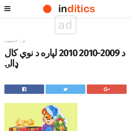
ad
نور
لارښوونې
د 2009-2010 2010 لپاره د نوي کال
ډالۍ