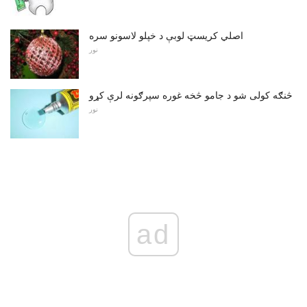
اصلي کریسټ لوبې د خپلو لاسونو سره
نور
څنګه کولی شو د جامو څخه غوره سپرګونه لرې کړو
نور
ad