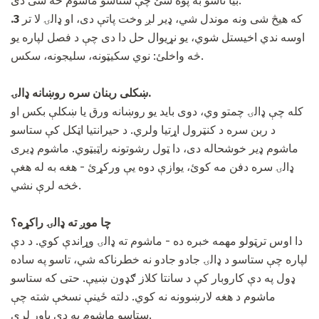
بیا تاسو به پوه شئ چې ستاسو ماشوم څه شی دی.
که هیڅ شی ونه موندل شي، ډیر لږ وخت پاتې دی، او ډالۍ لا تر
.3
اوسه ندي اخیستل شوي، یو نړیوال حل دا دی چې د فصل لپاره یو
څه واخلئ: نوي سکيټونه، سلیجونه، سکس.
ښکلی ربنان سره روښانه ډالۍ.
کله چې ډالۍ چمتو وي، دوی باید یو روښانه ورق یا ښکلې بکس او
د ربن سره د کنټرول اړتیا ولري. د حیرانتیا اټکل کې ستاسو
ماشوم ډیر خوشحاله دی، دا ټول رشوتونه راټیټوي. ماشوم ډیری
ډالۍ سره دفن مه کوئ، یوازې دوه یې ورکړئ - هغه به له هغې
څخه لرې نشي.
چا موږ ته ډالۍ راکړه؟
دا اوس ترټولو مهمه خبره ده - ماشوم ته ډالۍ وړاندې کوي. د دې
لپاره چې ستاسو د ډالۍ جادو جادو نه خطرناکه شي، تاسو په ساده
ډول په دې کاروبار کې د سانتا کلاز ګډون ښیې. حتی که ستاسو
ماشوم د هغه لارښوونه نه کوي. دلته ځینې نسخې شته چې
ستاسو ماشوم په دې باور لري.