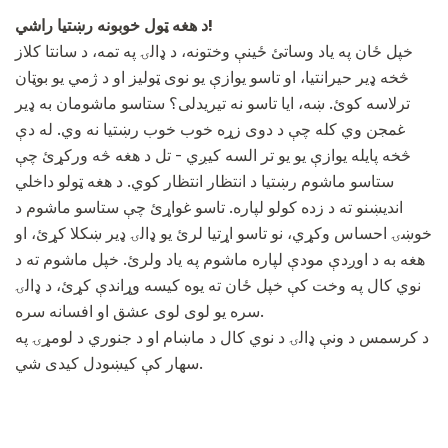
د هغه ټول خوبونه رښتیا راشي!
خپل ځان په یاد وساتئ ځینې ​​وختونه، د ډالۍ په تمه، د سانتا کلاز
څخه ډیر حیرانتیا، او تاسو یوازې یو نوی ټولیز او د ژمي یو بوټان
ترلاسه کوئ. ښه، ایا تاسو نه تیریدلی؟ ستاسو ماشومان به ډیر
غمجن وي کله چې د دوی زړه خوب خوب رښتیا نه وي. له دې
څخه پایله یوازې یو یو تر السه کیږي - تل د هغه څه ورکړئ چې
ستاسو ماشوم رښتیا د انتظار انتظار کوي. د هغه ټولو داخلي
اندیښنو ته د زده کولو لپاره. تاسو غواړئ چې ستاسو ماشوم د
خوښۍ احساس وکړي، نو تاسو اړتیا لرئ یو ډالۍ ډیر ښکلا کړئ، او
هغه به د اوږدې مودې لپاره ماشوم په یاد ولرئ. خپل ماشوم ته د
نوي کال په وخت کې خپل ځان ته یوه کیسه وړاندې کړئ، د ډالۍ
سره یو لوی لوی عشق او افسانه سره.
د کرسمس د ونې ډالۍ د نوي کال د ماښام او د جنوري د لومړۍ په
سهار کې کیښودل کیدی شي.