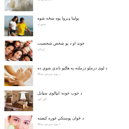
پولینا ډبروا یوه ښځه شوه
ستوری
خوند او د یو شخص شخصیت
اړیکې
د لوى درملو درملنه په هګيو باندې شوې ده
د یوې میرمنې ښکلا
د خوب خونه: ایټالوی سټایل
کور کور
د ځوان پوستکي غوره کیفیته
د یوې میرمنې ښکلا