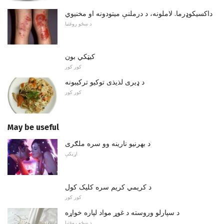
داکسیکوډرما. لاملونه، د درملنې میتودونه او مخنیوي
د ښځو روغتیا
کیټکي بون
کور کور
د ډیری لذيذی توکیو ترکیبونه
کور کور
May be useful
د بهرنیو نارینه وو سره ملګری
اړیکې
د کریمي کریم سره کلیک کول
کور کور
د سپارلو وروسته د غوړ مواد لپاره خواړه
د ښځو روغتیا