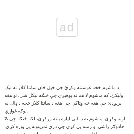
ad
د ماشوم څخه غوښتنه وکړئ چې خپل ځان سانتا کلاز ته لیک
ولیکئ. که ماشوم لا هم نه پوهیږي چې څنګه لیکل شي، نو هغه
پرېږدئ چې هغه څه وټاکي چې هغه د سانتا کلاز څخه د ډالۍ په
توګه غواړي.
لوبه وکړئ. ماشوم ته د بلنې لپاره بلنه ورکړئ، لکه څنګه چې
2.
جادوګر راشي او ژمنه یې کړې چې درې تمرینونه یې پوره کړي.